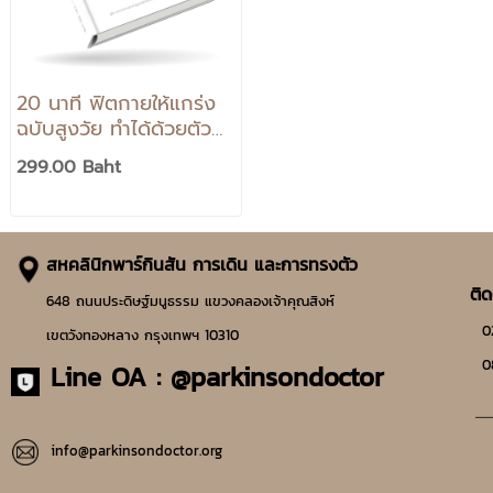
20 นาที ฟิตกายให้แกร่ง
ฉบับสูงวัย ทำได้ด้วยตัว
เอง
299.00 Baht
สหคลินิกพาร์กินสัน การเดิน และการทรงตัว
ติด
648 ถนนประดิษฐ์มนูธรรม แขวงคลองเจ้าคุณสิงห์
02-
เขตวังทองหลาง กรุงเทพฯ 10310
08
Line OA :
@parkinsondoctor
__
info@parkinsondoctor.org