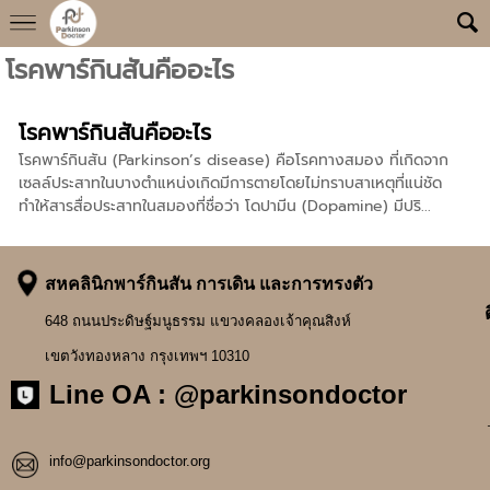
โรคพาร์กินสันคืออะไร
โรคพาร์กินสันคืออะไร
โรคพาร์กินสัน (Parkinson’s disease) คือโรคทางสมอง ที่เกิดจาก
เซลล์ประสาทในบางตำแหน่งเกิดมีการตายโดยไม่ทราบสาเหตุที่แน่ชัด
ทำให้สารสื่อประสาทในสมองที่ชื่อว่า โดปามีน (Dopamine) มีปริ...
สหคลินิกพาร์กินสัน การเดิน และการทรงตัว
648 ถนนประดิษฐ์มนูธรรม แขวงคลองเจ้าคุณสิงห์
0
เขตวังทองหลาง กรุงเทพฯ 10310
0
Line OA :
@parkinsondoctor
info@parkinsondoctor.org